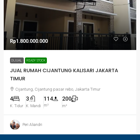
Rp1.800.000.000
DIJUAL
READY STOCK
JUAL RUMAH CIJANTUNG KALISARI JAKARTA
TIMUR
Cijantung, Cijantung pasar rebo, Jakarta Timur
4
3
114
200
m²
K. Tidur
K. Mandi
m²
Peri Aliandri