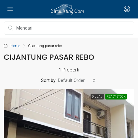
Home
Cijantung pasar rebo
CIJANTUNG PASAR REBO
1 Properti
Sort by:
Default Order
DIJUAL
READY STOCK