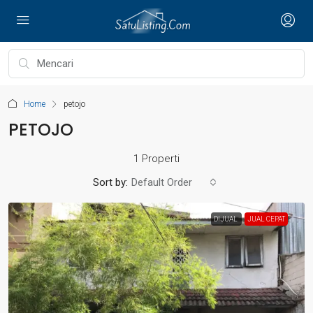
Home
petojo
PETOJO
1 Properti
Sort by:
Default Order
DIJUAL
JUAL CEPAT