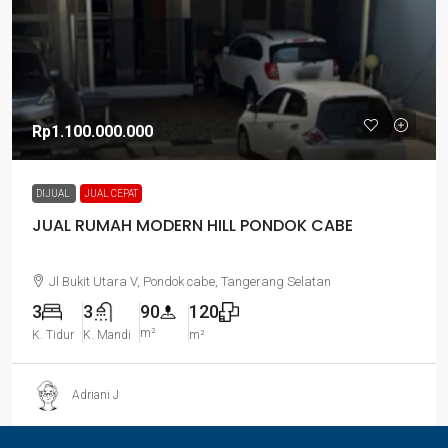
Rp1.100.000.000
DIJUAL
JUAL CEPAT
JUAL RUMAH MODERN HILL PONDOK CABE
Jl Bukit Utara V, Pondok cabe, Tangerang Selatan
3
3
90
120
m²
K. Tidur
K. Mandi
m²
Adriani J