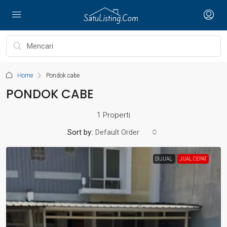
Home
Pondok cabe
PONDOK CABE
1 Properti
Sort by:
Default Order
DIJUAL
JUAL CEPAT