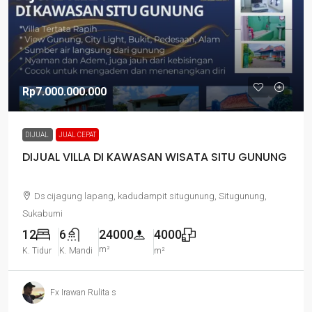
Rp7.000.000.000
DIJUAL
JUAL CEPAT
DIJUAL VILLA DI KAWASAN WISATA SITU GUNUNG
Ds cijagung lapang, kadudampit situgunung, Situgunung,
Sukabumi
12
6
24000
4000
m²
K. Tidur
K. Mandi
m²
Fx Irawan Rulita s