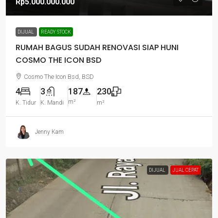
Rp5.000.000.000
DIJUAL
READY STOCK
RUMAH BAGUS SUDAH RENOVASI SIAP HUNI
COSMO THE ICON BSD
Cosmo The Icon Bsd, BSD
4
3
187
230
m²
K. Tidur
K. Mandi
m²
Jenny Kam
DIJUAL
JUAL CEPAT