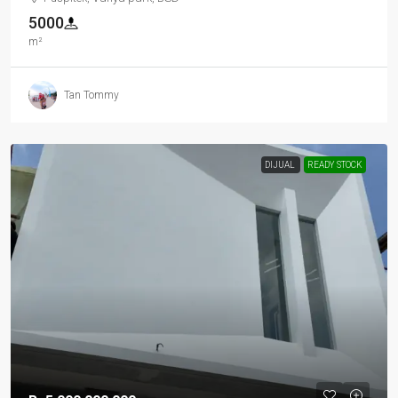
5000
m²
Tan Tommy
DIJUAL
READY STOCK