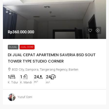
Rp360.000.000
DIJUAL
JUAL CEPAT
DI JUAL CEPAT APARTEMEN SAVERIA BSD SOUT
TOWER TYPE STUDIO CORNER
BSD City, Sampora, Tangerang Regency, Banten
1
1
24
24
m²
K. Tidur
K. Mandi
m²
Yusuf Corri