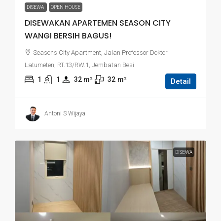
DISEWA
OPEN HOUSE
DISEWAKAN APARTEMEN SEASON CITY
WANGI BERSIH BAGUS!
Seasons City Apartment, Jalan Professor Doktor
Latumeten, RT.13/RW.1, Jembatan Besi
1
1
32
 m²
32
m²
Detail
Antoni S Wijaya
DISEWA