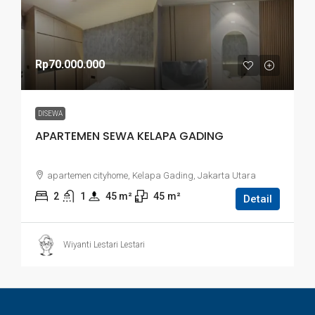
Rp70.000.000
DISEWA
APARTEMEN SEWA KELAPA GADING
apartemen cityhome, Kelapa Gading, Jakarta Utara
2
1
45
 m²
45
m²
Detail
Wiyanti Lestari Lestari