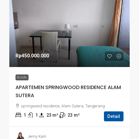
Rp450.000.000
DIJUAL
APARTEMEN SPRINGWOOD RESIDENCE ALAM
SUTERA
springwood residence, Alam Sutera, Tangerang
1
1
23
 m²
23
m²
Detail
Jenny Kam