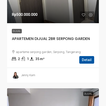
Rp500.000.000
DIJUAL
APARTEMEN DIJUAL 2BR SERPONG GARDEN
aparteme serpong garden, Serpong, Tangerang
2
1
35
 m²
Detail
Jenny Kam
DIJUAL