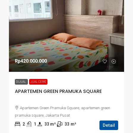
Rp420.000.000
DIJUAL
JUAL CEPAT
APARTEMEN GREEN PRAMUKA SQUARE
Apartemen Green Pramuka Square, apartemen green
pramuka square, Jakarta Pusat
2
1
33
 m²
33
m²
Detail