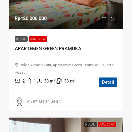
Rp420.000.000
DIJUAL
JUAL CEPAT
APARTEMEN GREEN PRAMUKA
Jalan Ahmad Yani, Apartemen Green Pramuka, Jakarta
Pusat
2
1
33
 m²
33
m²
Detail
Wiyanti Lestari Lestari
DIJUAL
JUAL CEPAT