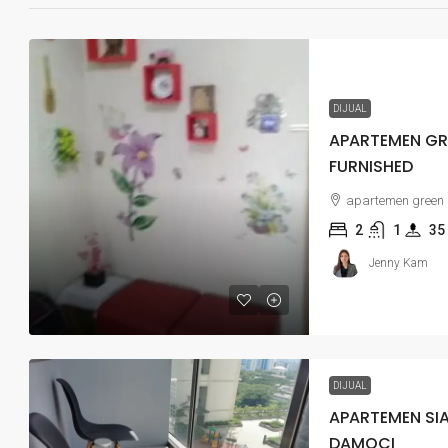
DIJUAL
APARTEMEN GRE
FURNISHED
apartemen green p
2
1
35
Jenny Kam
DIJUAL
APARTEMEN SI
DAMOCI