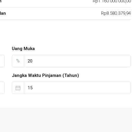
n
Rp1.160.000.000,00
lan
Rp8.580.379,94
Uang Muka
%
Jangka Waktu Pinjaman (Tahun)