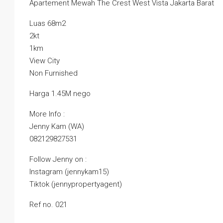
Apartement Mewah The Crest West Vista Jakarta Barat
Luas 68m2
2kt
1km
View City
Non Furnished
Harga 1.45M nego
More Info :
Jenny Kam (WA)
082129827531
Follow Jenny on :
Instagram (jennykam15)
Tiktok (jennypropertyagent)
Ref no. 021