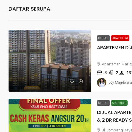
DAFTAR SERUPA
DIJUAL
JUAL CEPAT
APARTEMEN DI
Apartemen Marig
3
2
13
Joy Magdalena
DIJUAL
SIAP HUNI
DIJUAL APART
& 2 BR READY
Jl. Jombang Raya 