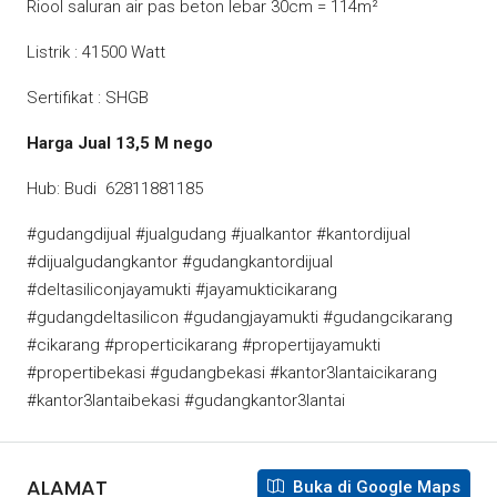
Riool saluran air pas beton lebar 30cm = 114m²
Listrik : 41500 Watt
Sertifikat : SHGB
Harga Jual 13,5 M nego
Hub: Budi 62811881185
#gudangdijual #jualgudang #jualkantor #kantordijual
#dijualgudangkantor #gudangkantordijual
#deltasiliconjayamukti #jayamukticikarang
#gudangdeltasilicon #gudangjayamukti #gudangcikarang
#cikarang #properticikarang #propertijayamukti
#propertibekasi #gudangbekasi #kantor3lantaicikarang
#kantor3lantaibekasi #gudangkantor3lantai
ALAMAT
Buka di Google Maps