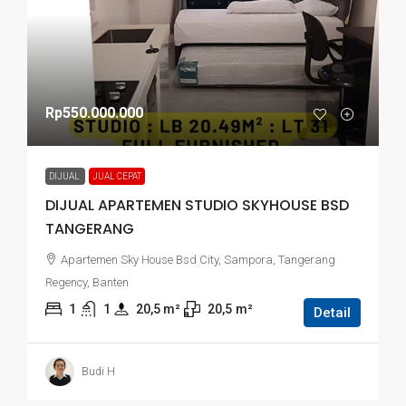
Rp550.000.000
DIJUAL
JUAL CEPAT
DIJUAL APARTEMEN STUDIO SKYHOUSE BSD
TANGERANG
Apartemen Sky House Bsd City, Sampora, Tangerang
Regency, Banten
1
1
20,5
 m²
20,5
m²
Detail
Budi H