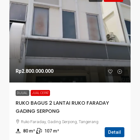
Rp2.800.000.000
DIJUAL
JUAL CEPAT
RUKO BAGUS 2 LANTAI RUKO FARADAY
GADING SERPONG
Ruko Faraday, Gading Serpong, Tangerang
80
 m²
107
m²
Detail