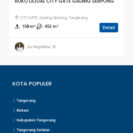
RUKO DIJUAL CITY GATE GADING SERPONG
CITY GATE, Gading Serpong, Tangerang
108
 m²
453
m²
Detail
Joy Magdalena, SE
KOTA POPULER
Tangerang
Bekasi
Kabupaten Tangerang
Tangerang Selatan