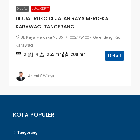
DIJUAL
JUAL CEPAT
DIJUAL RUKO DI JALAN RAYA MERDEKA
KARAWACI TANGERANG
Jl. Raya Merdeka No.86, RT.002/RW.007, Gerendeng, Kec.
Karawaci
2
4
265
 m²
200
m²
Detail
Antoni S Wijaya
KOTA POPULER
Tangerang