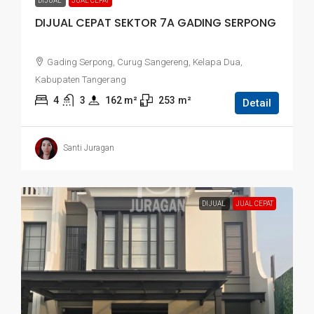
DIJUAL
JUAL CEPAT
DIJUAL CEPAT SEKTOR 7A GADING SERPONG
Gading Serpong, Curug Sangereng, Kelapa Dua,
Kabupaten Tangerang
4
3
162
 m²
253
m²
Detail
Santi Juragan
DIJUAL
JUAL CEPAT