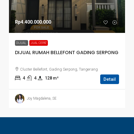
Rp4.400.000.000
DIJUAL
JUAL CEPAT
DIJUAL RUMAH BELLEFONT GADING SERPONG
Cluster Bellefont, Gading Serpong, Tangerang
4
4
128
 m²
Detail
Joy Magdalena, SE