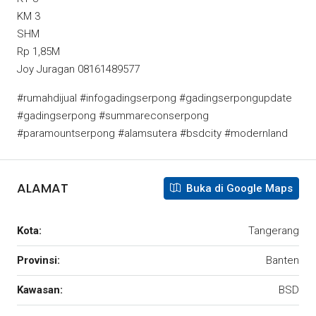
KM 3
SHM
Rp 1,85M
Joy Juragan 08161489577
#rumahdijual #infogadingserpong #gadingserpongupdate
#gadingserpong #summareconserpong
#paramountserpong #alamsutera #bsdcity #modernland
ALAMAT
Buka di Google Maps
Kota:
Tangerang
Provinsi:
Banten
Kawasan:
BSD