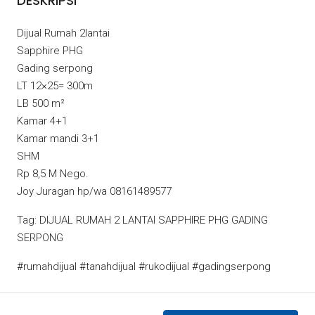
DESKRIPSI
Dijual Rumah 2lantai
Sapphire PHG
Gading serpong
LT 12×25= 300m
LB 500 m²
Kamar 4+1
Kamar mandi 3+1
SHM
Rp 8,5 M Nego.
Joy Juragan hp/wa 08161489577
Tag: DIJUAL RUMAH 2 LANTAI SAPPHIRE PHG GADING
SERPONG
#rumahdijual #tanahdijual #rukodijual #gadingserpong