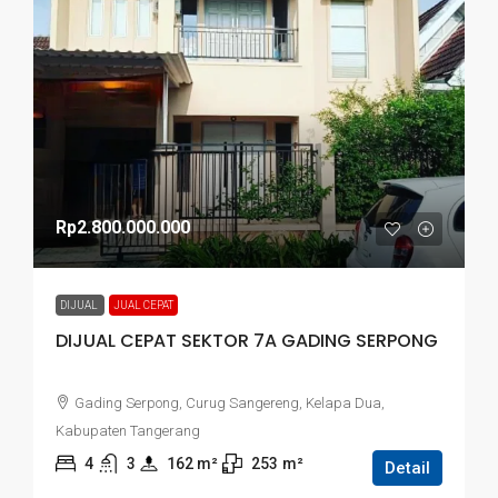
Rp2.800.000.000
DIJUAL
JUAL CEPAT
DIJUAL CEPAT SEKTOR 7A GADING SERPONG
Gading Serpong, Curug Sangereng, Kelapa Dua,
Kabupaten Tangerang
4
3
162
 m²
253
m²
Detail