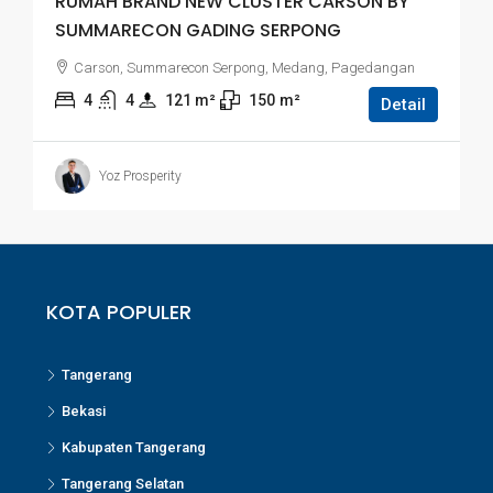
RUMAH BRAND NEW CLUSTER CARSON BY
SUMMARECON GADING SERPONG
Carson, Summarecon Serpong, Medang, Pagedangan
4
4
121
 m²
150
m²
Detail
Yoz Prosperity
KOTA POPULER
Tangerang
Bekasi
Kabupaten Tangerang
Tangerang Selatan