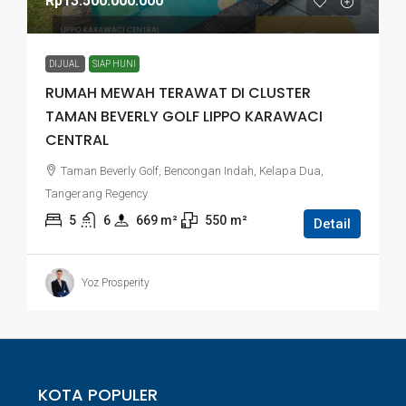
Rp13.500.000.000
DIJUAL
SIAP HUNI
RUMAH MEWAH TERAWAT DI CLUSTER
TAMAN BEVERLY GOLF LIPPO KARAWACI
CENTRAL
Taman Beverly Golf, Bencongan Indah, Kelapa Dua,
Tangerang Regency
5
6
669
 m²
550
m²
Detail
Yoz Prosperity
KOTA POPULER