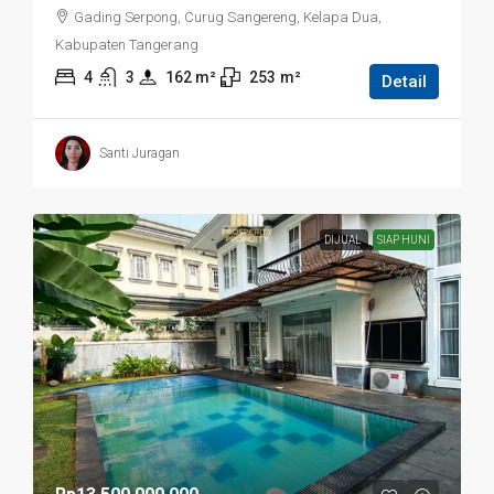
Gading Serpong, Curug Sangereng, Kelapa Dua,
Kabupaten Tangerang
4
3
162
 m²
253
m²
Detail
Santi Juragan
DIJUAL
SIAP HUNI