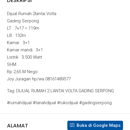
DESKRIPSI
Dijual Rumah 2lantai Volta
Gading Serpong.
LT : 7×17 = 119m
LB : 132m
Kamar : 3+1
Kamar mandi : 3+1
Listrik : 3.500 Watt
SHM
Rp 2,65 M Nego
Joy Juragan hp/wa 08161489577
Tag: DIJUAL RUMAH 2 LANTAI VOLTA GADING SERPONG
#rumahdijual #tanahdijual #rukodijual #gadingserpong
ALAMAT
Buka di Google Maps