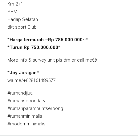
Km 2+1
SHM
Hadap Selatan
dkt sport Club
*
Harga termurah
~
Rp 785.000.000
~
*
*
Turun Rp 750.000.000
*
More info & survey unit pls dm or call me
🙂
*
Joy Juragan
*
wa.me/+628161489577
#rumahdijual
#rumahsecondary
#rumahparamountserpong
#rumahminimalis
#modernminimalis