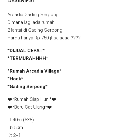
DESKRIPSI
Arcadia Gading Serpong
Dimana lagi ada rumah
2 lantai di Gading Serpong
Harga hanya Rp 750 jt sajaaaa ????
*
DIJUAL CEPAT
*
*
TERMURAHHHH
*
*
Rumah Arcadia Village
*
*
Hoek
*
*
Gading Serpong
*
❤️
*Rumah Siap Huni*
❤️
❤️
*Baru Cat Ulang*
❤️
Lt 40m (5X8)
Lb 50m
Kt 2+1