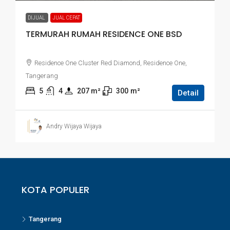
DIJUAL
JUAL CEPAT
TERMURAH RUMAH RESIDENCE ONE BSD
Residence One Cluster Red Diamond, Residence One,
Tangerang
5
4
207
 m²
300
m²
Detail
Andry Wijaya Wijaya
KOTA POPULER
Tangerang