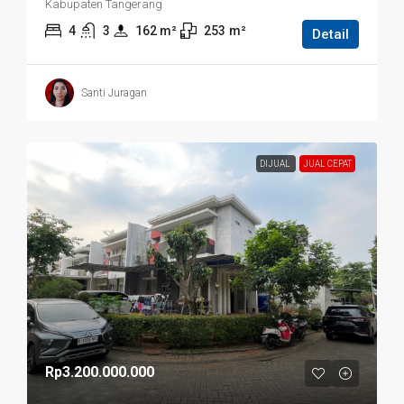
Kabupaten Tangerang
4
3
162
 m²
253
m²
Detail
Santi Juragan
DIJUAL
JUAL CEPAT
Rp3.200.000.000