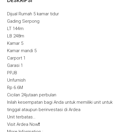
DESKRIPSI
Dijual Rumah 5 kamar tidur
Gading Serpong
LT 144m
LB 248m
Kamar 5
Kamar mandi 5
Carport 1
Garasi 1
PPJB
Unfurnish
Rp 6.6M
Cicilan 24jutaan perbulan
Inilah kesempatan bagi Anda untuk memiliki unit untuk
tinggal ataupun berinvestasi di Ardea
Unit terbatas…
Visit Ardea Now❗️
More Information :