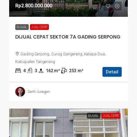
Rp2.800.000.000
DIJUAL
JUAL CEPAT
DIJUAL CEPAT SEKTOR 7A GADING SERPONG
Gading Serpong, Curug Sangereng, Kelapa Dua,
Kabupaten Tangerang
4
3
162
 m²
253
m²
Detail
Santi Juragan
DIJUAL
JUAL CEPAT