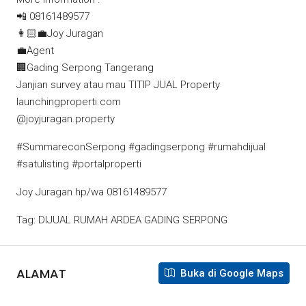
📲 08161489577
👩🏻‍💼Joy Juragan
💼Agent
🏢Gading Serpong Tangerang
Janjian survey atau mau TITIP JUAL Property
launchingproperti.com
@joyjuragan.property
#SummareconSerpong #gadingserpong #rumahdijual
#satulisting #portalproperti
Joy Juragan hp/wa 08161489577
Tag: DIJUAL RUMAH ARDEA GADING SERPONG
ALAMAT
Buka di Google Maps