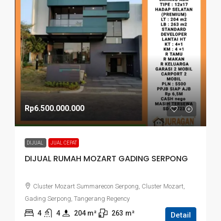
Rp6.500.000.000
DIJUAL
JUAL CEPAT
DIJUAL RUMAH MOZART GADING SERPONG
Cluster Mozart Summarecon Serpong, Cluster Mozart,
Gading Serpong, Tangerang Regency
4
4
204
 m²
263
m²
Detail