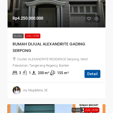
Rp4.250.000.000
DIJUAL
JUAL CEPAT
RUMAH DIJUAL ALEXANDRITE GADING
SERPONG
Cluster ALEXANDRITE RESIDENCE Serpong, West
Pakulonan, Tangerang Regency, Banten
3
1
200
 m²
155
m²
Detail
Joy Magdalena, SE
DIJUAL
JUAL CEPAT