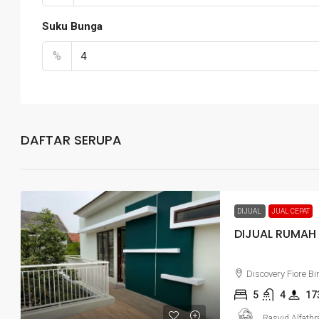
Suku Bunga
%
DAFTAR SERUPA
DIJUAL
JUAL CEPAT
DIJUAL RUMAH 
Discovery Fiore Bi
5
4
17
Rasyid Alfathr