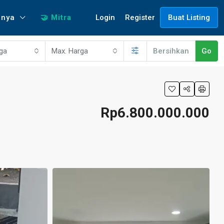
Login
Register
nnya
🤝 Mitra
Buat Listing
rga
Max. Harga
Bersihkan
Go
Rp6.800.000.000