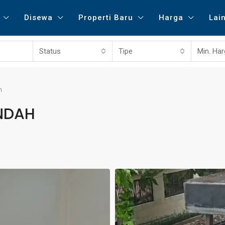
Disewa
Properti Baru
Harga
Lai
Status
Tipe
Min. Ha
h
INDAH