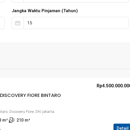
Jangka Waktu Pinjaman (Tahun)
Rp4.500.000.00
DISCOVERY FIORE BINTARO
ntaro, Discovery Fiore, DKI jakarta
3
 m²
210
m²
Detail
a