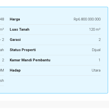
48
Harga
Rp6.800.000.000
m²
Luas Tanah
120 m²
+ 2
Garasi
2
ah
Status Properti
Dijual
2
Kamar Mandi Pembantu
1
HM
Hadap
Utara
ish