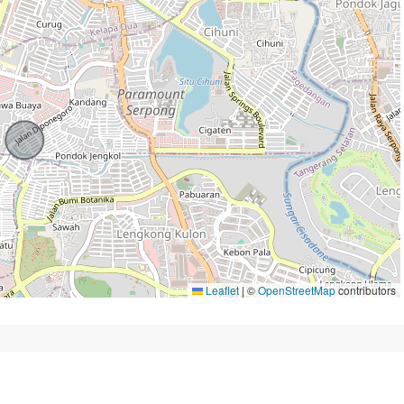
Leaflet
|
©
OpenStreetMap
contributors