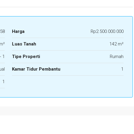
58
Harga
Rp2.500.000.000
m²
Luas Tanah
142 m²
+ 1
Tipe Properti
Rumah
ual
Kamar Tidur Pembantu
1
1