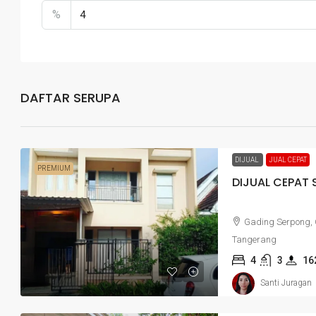
%
DAFTAR SERUPA
DIJUAL
JUAL CEPAT
PREMIUM
DIJUAL CEPAT
Gading Serpong,
Tangerang
4
3
16
Santi Juragan