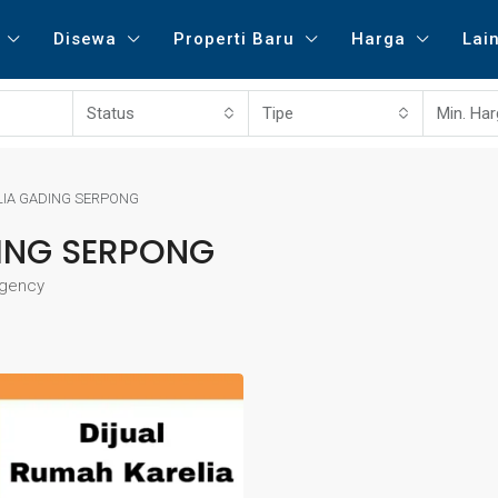
Disewa
Properti Baru
Harga
Lai
Status
Tipe
Min. Ha
LIA GADING SERPONG
DING SERPONG
egency