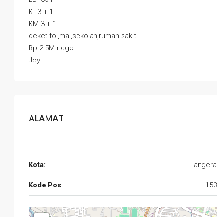
KT3 + 1
KM 3 + 1
deket tol,mal,sekolah,rumah sakit
Rp 2.5M nego
Joy
ALAMAT
Kota:
Tangera
Kode Pos:
153