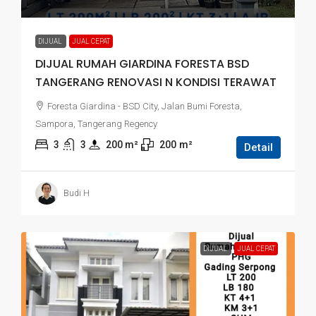
DIJUAL
JUAL CEPAT
DIJUAL RUMAH GIARDINA FORESTA BSD
TANGERANG RENOVASI N KONDISI TERAWAT
Foresta Giardina - BSD City, Jalan Bumi Foresta,
Sampora, Tangerang Regency
3
3
200
 m²
200
m²
Detail
Budi H
DIJUAL
JUAL CEPAT