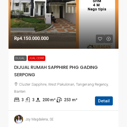
Rp4.150.000.000
DIJUAL
JUAL CEPAT
DIJUAL RUMAH SAPPHIRE PHG GADING
SERPONG
Cluster Sapphire, West Pakulonan, Tangerang Regency,
Banten
3
3
200
 m²
253
m²
Detail
Joy Magdalena, SE