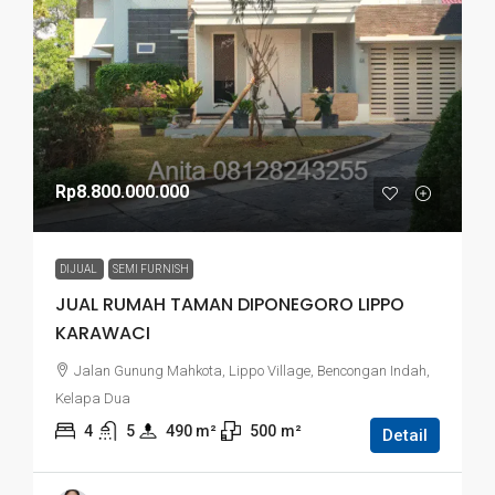
Rp8.800.000.000
DIJUAL
SEMI FURNISH
JUAL RUMAH TAMAN DIPONEGORO LIPPO
KARAWACI
Jalan Gunung Mahkota, Lippo Village, Bencongan Indah,
Kelapa Dua
4
5
490
 m²
500
m²
Detail