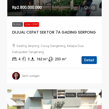
Rp2.800.000.000
DIJUAL
JUAL CEPAT
DIJUAL CEPAT SEKTOR 7A GADING SERPONG
Gading Serpong, Curug Sangereng, Kelapa Dua,
Kabupaten Tangerang
4
3
162
 m²
253
m²
Detail
Santi Juragan
DIJUAL
SEMI FURNISH
PREMIUM