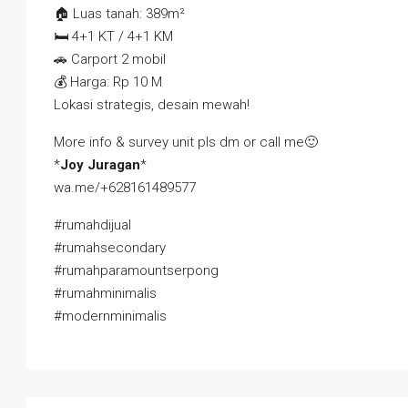
🏠
Luas tanah: 389m²
🛏️
4+1 KT / 4+1 KM
🚗
Carport 2 mobil
💰
Harga: Rp 10 M
Lokasi strategis, desain mewah!
More info & survey unit pls dm or call me
🙂
*
Joy Juragan
*
wa.me/+628161489577
#rumahdijual
#rumahsecondary
#rumahparamountserpong
#rumahminimalis
#modernminimalis