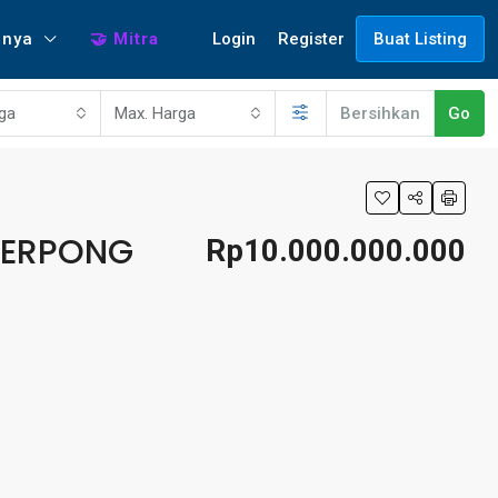
Login
Register
nnya
🤝 Mitra
Buat Listing
rga
Max. Harga
Bersihkan
Go
SERPONG
Rp10.000.000.000