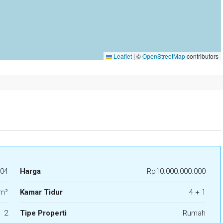
Leaflet
|
©
OpenStreetMap
contributors
04
Harga
Rp10.000.000.000
m²
Kamar Tidur
4 + 1
2
Tipe Properti
Rumah