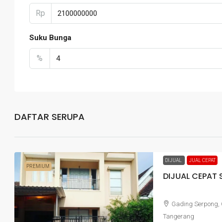
Rp
Suku Bunga
%
DAFTAR SERUPA
DIJUAL
JUAL CEPAT
PREMIUM
DIJUAL CEPAT
Gading Serpong,
Tangerang