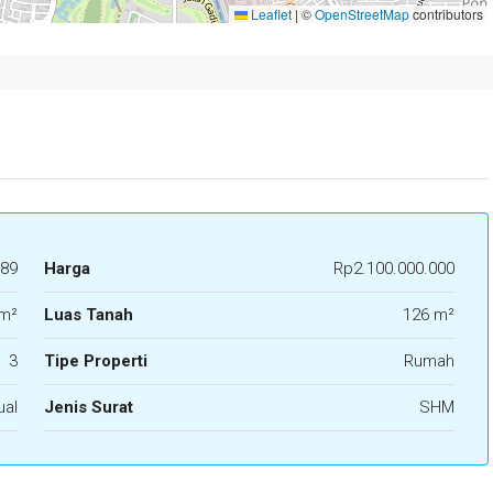
Leaflet
|
©
OpenStreetMap
contributors
89
Harga
Rp2.100.000.000
m²
Luas Tanah
126 m²
3
Tipe Properti
Rumah
ual
Jenis Surat
SHM