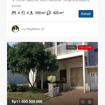
Cluster Sapphire, West Pakulonan, Tangerang Regency,
Banten
4
4
300
 m²
420
m²
Detail
Joy Magdalena, SE
DIJUAL
JUAL CEPAT
Rp11.000.000.000