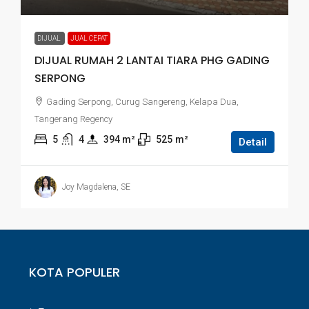
DIJUAL
JUAL CEPAT
DIJUAL RUMAH 2 LANTAI TIARA PHG GADING
SERPONG
Gading Serpong, Curug Sangereng, Kelapa Dua,
Tangerang Regency
5
4
394
 m²
525
m²
Detail
Joy Magdalena, SE
KOTA POPULER