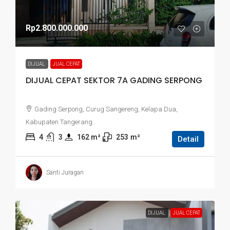
Rp2.800.000.000
DIJUAL
JUAL CEPAT
DIJUAL CEPAT SEKTOR 7A GADING SERPONG
Gading Serpong, Curug Sangereng, Kelapa Dua,
Kabupaten Tangerang
4
3
162
 m²
253
m²
Detail
Santi Juragan
DIJUAL
JUAL CEPAT