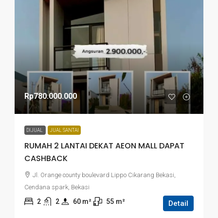
Rp780.000.000
DIJUAL
JUAL SANTAI
RUMAH 2 LANTAI DEKAT AEON MALL DAPAT
CASHBACK
Jl. Orange county boulevard Lippo Cikarang Bekasi,
Cendana spark, Bekasi
2
2
60
 m²
55
m²
Detail