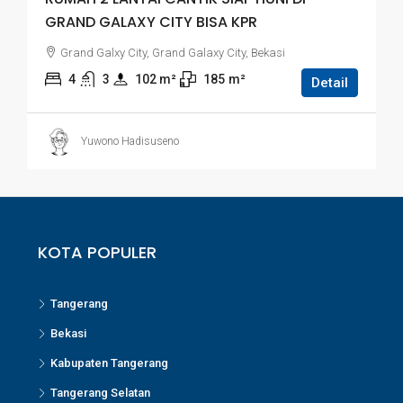
GRAND GALAXY CITY BISA KPR
Grand Galxy City, Grand Galaxy City, Bekasi
4
3
102
 m²
185
m²
Detail
Yuwono Hadisuseno
KOTA POPULER
Tangerang
Bekasi
Kabupaten Tangerang
Tangerang Selatan