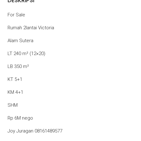
DESKRIPSI
For Sale
Rumah 2lantai Victoria
Alam Sutera
LT 240 m² (12×20)
LB 350 m²
KT 5+1
KM 4+1
SHM
Rp 6M nego
Joy Juragan 08161489577