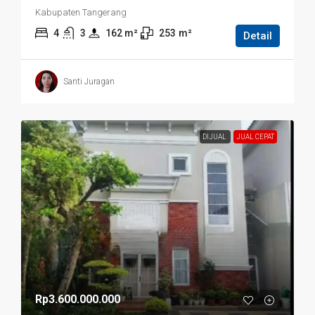
Kabupaten Tangerang
4
3
162
 m²
253
m²
Detail
Santi Juragan
DIJUAL
JUAL CEPAT
Rp3.600.000.000