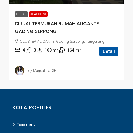
DIJUAL
JUAL CEPAT
DIJUAL TERMURAH RUMAH ALICANTE
GADING SERPONG
CLUSTER ALICANTE, Gading Serpong, Tangerang
4
3
180
 m²
164
m²
Detail
Joy Magdalena, SE
KOTA POPULER
Tangerang