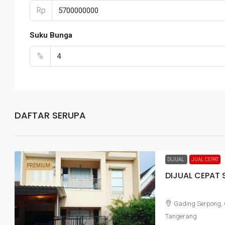
Rp
Suku Bunga
%
DAFTAR SERUPA
DIJUAL
JUAL CEPAT
PREMIUM
DIJUAL CEPAT
Gading Serpong,
Tangerang