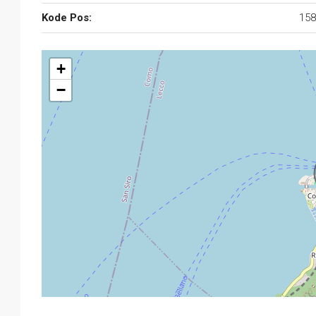
Kode Pos:
158
+
−