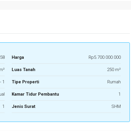
58
Harga
Rp5.700.000.000
m²
Luas Tanah
250 m²
+ 1
Tipe Properti
Rumah
ual
Kamar Tidur Pembantu
1
1
Jenis Surat
SHM