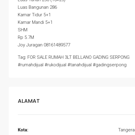
Luas Bangunan 286
Kamar Tidur 5+1
Kamar Mandi 5+1
SHM
Rp 5.7M
Joy Juragan 08161489577
Tag: FOR SALE RUMAH 3LT BELLANO GADING SERPONG
#rumahdijual #rukodijual #tanahdijual #gadingserpong
ALAMAT
Kota:
Tangera