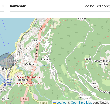
10
Kawasan:
Gading Serpong
Leaflet
|
©
OpenStreetMap
contributors