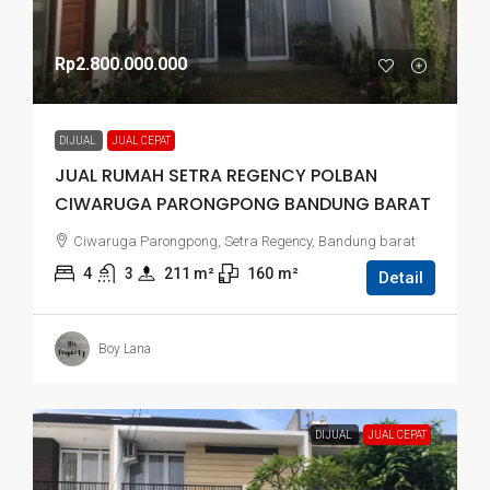
Rp2.800.000.000
DIJUAL
JUAL CEPAT
JUAL RUMAH SETRA REGENCY POLBAN
CIWARUGA PARONGPONG BANDUNG BARAT
Ciwaruga Parongpong, Setra Regency, Bandung barat
4
3
211
 m²
160
m²
Detail
Boy Lana
DIJUAL
JUAL CEPAT