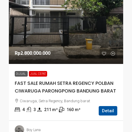
Rp2.800.000.000
DIJUAL
JUAL CEPAT
FAST SALE RUMAH SETRA REGENCY POLBAN
CIWARUGA PARONGPONG BANDUNG BARAT
Ciwaruga, Setra Regency, Bandung barat
4
3
211
 m²
160
m²
Detail
Boy Lana