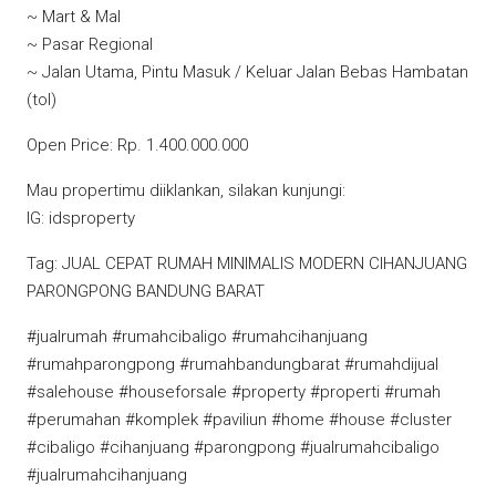
~ Mart & Mal
~ Pasar Regional
~ Jalan Utama, Pintu Masuk / Keluar Jalan Bebas Hambatan
(tol)
Open Price: Rp. 1.400.000.000
Mau propertimu diiklankan, silakan kunjungi:
IG: idsproperty
Tag: JUAL CEPAT RUMAH MINIMALIS MODERN CIHANJUANG
PARONGPONG BANDUNG BARAT
#jualrumah #rumahcibaligo #rumahcihanjuang
#rumahparongpong #rumahbandungbarat #rumahdijual
#salehouse #houseforsale #property #properti #rumah
#perumahan #komplek #paviliun #home #house #cluster
#cibaligo #cihanjuang #parongpong #jualrumahcibaligo
#jualrumahcihanjuang