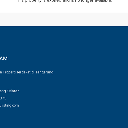
This property is expired and is no longer available.
AMI
n Properti Terdekat di Tangerang
ang Selatan
9375
listing.com