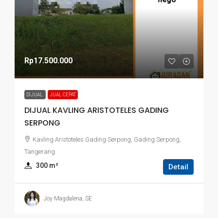
Rp17.500.000
DIJUAL
JUAL CEPAT
DIJUAL KAVLING ARISTOTELES GADING
SERPONG
Kavling Aristoteles Gading Serpong, Gading Serpong,
Tangerang
300
 m²
Detail
Joy Magdalena, SE