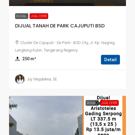
DIJUAL
JUAL CEPAT
DIJUAL TANAH DE PARK CAJUPUTI BSD
Cluster De Cajuputi - De Park - BSD City, Jl. Kp. Nagreg,
Lengkong Kulon, Tangerang Regency
250
 m²
Detail
Joy Magdalena, SE
DIJUAL
JUAL CEPAT