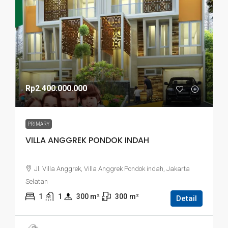
Rp2.400.000.000
PRIMARY
VILLA ANGGREK PONDOK INDAH
Jl. Villa Anggrek, Villa Anggrek Pondok indah, Jakarta
Selatan
1
1
300
 m²
300
m²
Detail