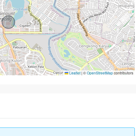
Leaflet
|
©
OpenStreetMap
contributors