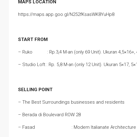
MAPS LOCATION
https://maps.app.goo.gl/N252fKsasWK8YuHp8
START FROM
– Ruko : Rp.3,4 M-an (only 69 Unit). Ukuran 4,5×16+, 
– Studio Loft : Rp. 5,8 M-an (only 12 Unit). Ukuran 5×17, 5×
SELLING POINT
– The Best Surroundings businesses and residents
– Berada di Boulevard ROW 28
– Fasad : Modern Italianate Architecture