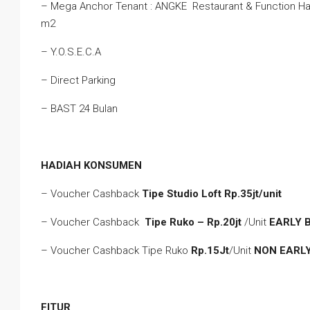
– Mega Anchor Tenant : ANGKE Restaurant & Function H
m2
– Y.O.S.E.C.A
– Direct Parking
– BAST 24 Bulan
HADIAH KONSUMEN
– Voucher Cashback
Tipe Studio Loft Rp.35jt/unit
– Voucher Cashback
Tipe Ruko – Rp.20jt
/Unit
EARLY 
– Voucher Cashback Tipe Ruko
Rp.15Jt
/Unit
NON EARLY
FITUR