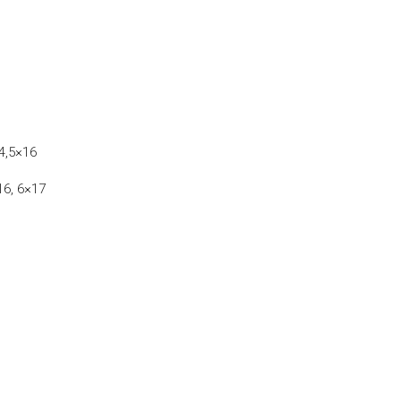
4,5×16
16, 6×17