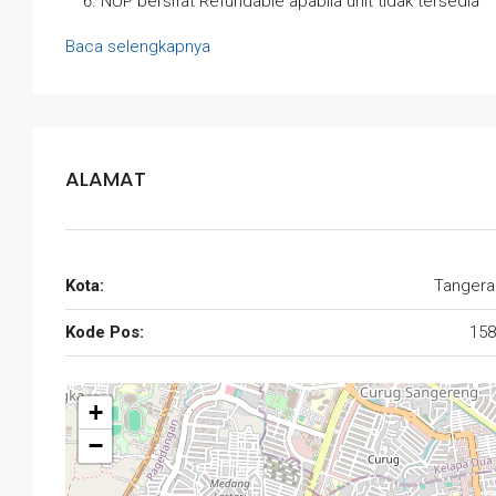
NUP bersifat Refundable apabila unit tidak tersedia
Baca selengkapnya
ALAMAT
Kota:
Tangera
Kode Pos:
158
+
−