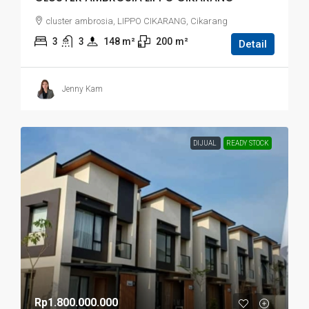
cluster ambrosia, LIPPO CIKARANG, Cikarang
3
3
148
 m²
200
m²
Detail
Jenny Kam
DIJUAL
READY STOCK
Rp1.800.000.000