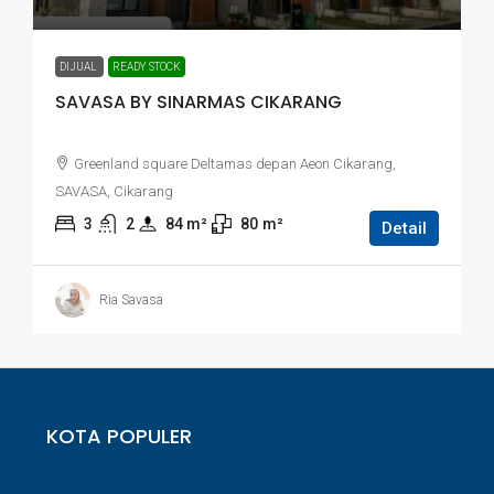
DIJUAL
READY STOCK
SAVASA BY SINARMAS CIKARANG
Greenland square Deltamas depan Aeon Cikarang,
SAVASA, Cikarang
3
2
84
 m²
80
m²
Detail
Ria Savasa
KOTA POPULER