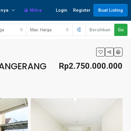
Login
Register
nnya
🤝 Mitra
Buat Listing
rga
Max. Harga
Bersihkan
Go
 TANGERANG
Rp2.750.000.000