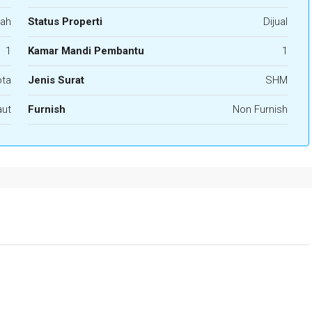
ah
Status Properti
Dijual
1
Kamar Mandi Pembantu
1
ota
Jenis Surat
SHM
aut
Furnish
Non Furnish