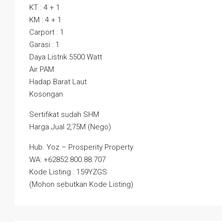
KT : 4 + 1
KM : 4 + 1
Carport : 1
Garasi : 1
Daya Listrik 5500 Watt
Air PAM
Hadap Barat Laut
Kosongan
Sertifikat sudah SHM
Harga Jual 2,75M (Nego)
Hub. Yoz – Prosperity Property
WA: +62852.800.88.707
Kode Listing : 159YZGS
(Mohon sebutkan Kode Listing)