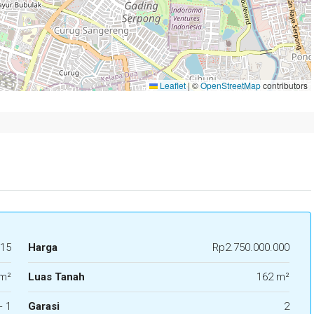
Leaflet
|
©
OpenStreetMap
contributors
15
Harga
Rp2.750.000.000
m²
Luas Tanah
162 m²
+ 1
Garasi
2