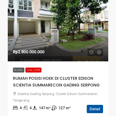
Rp2.800.000.000
DIJUAL
JUAL CEPAT
RUMAH POSISI HOEK DI CLUSTER EDISON
SCIENTIA SUMMARECON GADING SERPONG
Scientia Gading Serpong, Cluster Edison Summarecon,
Tangerang
4
4
147
 m²
127
m²
Detail