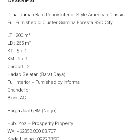
DESKRIPSI
Dijual Rumah Baru Renov Interior Style American Classic
Full Furnished di Cluster Giardina Foresta BSD City
LT : 200 m²
LB : 265 m²
KT : 5 + 1
KM : 4 + 1
Carport : 2
Hadap Selatan (Barat Daya)
Full Interior + Furnished by Informa
Chandelier
8 unit AC
Harga Jual 6,8M (Nego)
Hub. Yoz – Prosperity Property
WA: +62852.800.88.707
Kode Listing : 092RBBSD