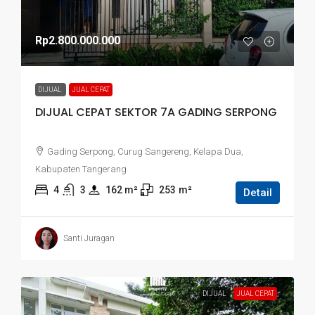
Rp2.800.000.000
DIJUAL
JUAL CEPAT
DIJUAL CEPAT SEKTOR 7A GADING SERPONG
Gading Serpong, Curug Sangereng, Kelapa Dua,
Kabupaten Tangerang
4
3
162
 m²
253
m²
Detail
Santi Juragan
DIJUAL
JUAL CEPAT