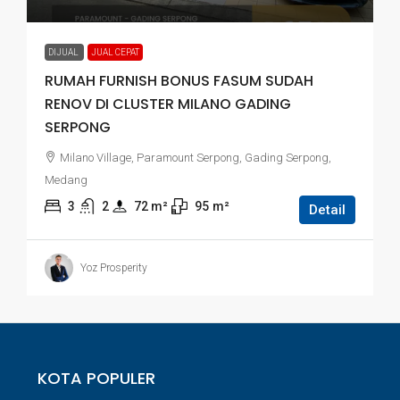
DIJUAL
JUAL CEPAT
RUMAH FURNISH BONUS FASUM SUDAH
RENOV DI CLUSTER MILANO GADING
SERPONG
Milano Village, Paramount Serpong, Gading Serpong,
Medang
3
2
72
 m²
95
m²
Detail
Yoz Prosperity
KOTA POPULER