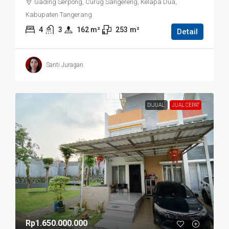
Gading Serpong, Curug Sangereng, Kelapa Dua,
Kabupaten Tangerang
4
3
162
 m²
253
m²
Detail
Santi Juragan
DIJUAL
JUAL CEPAT
Rp1.650.000.000