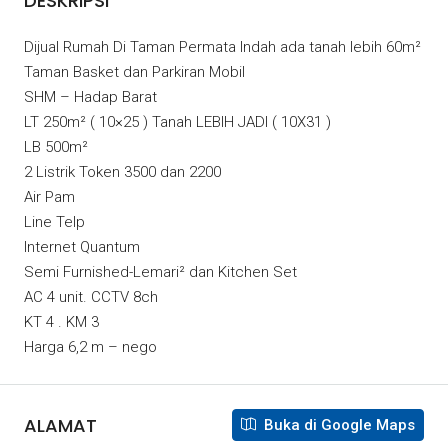
DESKRIPSI
Dijual Rumah Di Taman Permata Indah ada tanah lebih 60m²
Taman Basket dan Parkiran Mobil
SHM – Hadap Barat
LT 250m² ( 10×25 ) Tanah LEBIH JADI ( 10X31 )
LB 500m²
2 Listrik Token 3500 dan 2200
Air Pam
Line Telp
Internet Quantum
Semi Furnished-Lemari² dan Kitchen Set
AC 4 unit. CCTV 8ch
KT 4 . KM 3
Harga 6,2 m – nego
ALAMAT
Buka di Google Maps