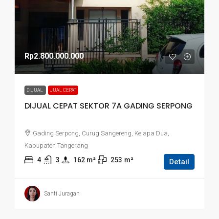
Rp2.800.000.000
DIJUAL
JUAL CEPAT
DIJUAL CEPAT SEKTOR 7A GADING SERPONG
Gading Serpong, Curug Sangereng, Kelapa Dua,
Kabupaten Tangerang
4
3
162
 m²
253
m²
Detail
Santi Juragan