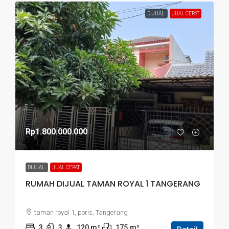
DIJUAL
JUAL CEPAT
Rp1.800.000.000
DIJUAL
JUAL CEPAT
RUMAH DIJUAL TAMAN ROYAL 1 TANGERANG
taman royal 1, poris, Tangerang
3
3
120
 m²
175
m²