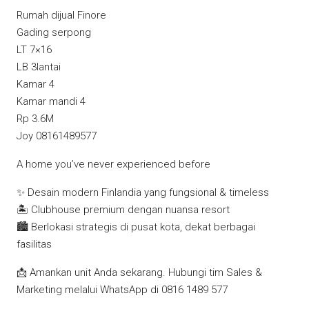
Rumah dijual Finore
Gading serpong
LT 7×16
LB 3lantai
Kamar 4
Kamar mandi 4
Rp 3.6M
Joy 08161489577
A home you’ve never experienced before
✨ Desain modern Finlandia yang fungsional & timeless
🏝️ Clubhouse premium dengan nuansa resort
🏙️ Berlokasi strategis di pusat kota, dekat berbagai
fasilitas
📩 Amankan unit Anda sekarang. Hubungi tim Sales &
Marketing melalui WhatsApp di 0816 1489 577