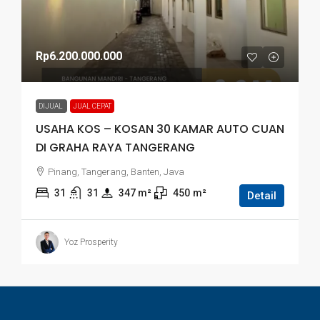
Rp6.200.000.000
DIJUAL
JUAL CEPAT
USAHA KOS – KOSAN 30 KAMAR AUTO CUAN
DI GRAHA RAYA TANGERANG
Pinang, Tangerang, Banten, Java
31
31
347
 m²
450
m²
Detail
Yoz Prosperity