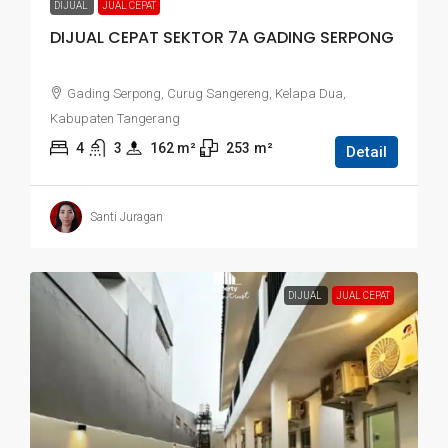
DIJUAL
JUAL CEPAT
DIJUAL CEPAT SEKTOR 7A GADING SERPONG
Gading Serpong, Curug Sangereng, Kelapa Dua,
Kabupaten Tangerang
4
3
162
 m²
253
m²
Detail
Santi Juragan
DIJUAL
JUAL CEPAT