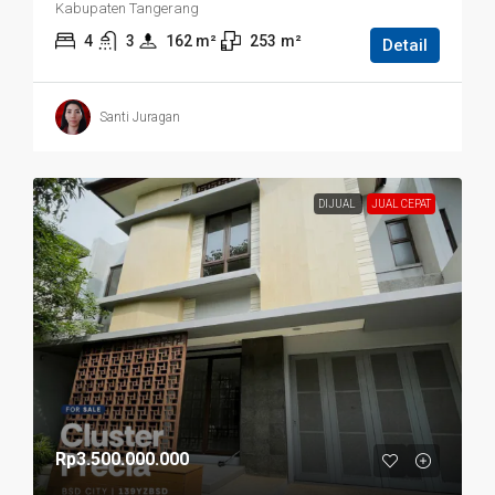
Kabupaten Tangerang
4
3
162
 m²
253
m²
Detail
Santi Juragan
DIJUAL
JUAL CEPAT
Rp3.500.000.000