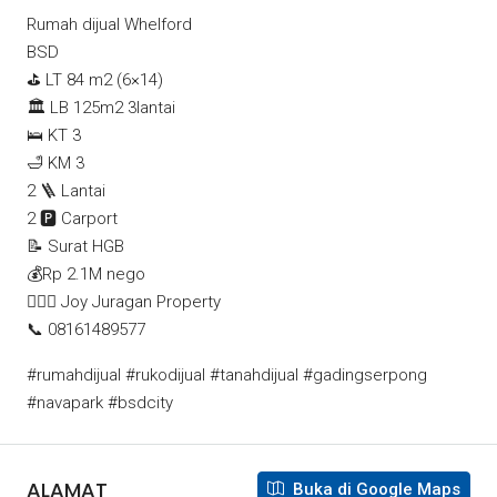
Rumah dijual Whelford
BSD
⛳ LT 84 m2 (6×14)
🏛️ LB 125m2 3lantai
🛌 KT 3
🛁 KM 3
2 🪜 Lantai
2 🅿️ Carport
📝 Surat HGB
💰Rp 2.1M nego
🙋🏻‍♀️ Joy Juragan Property
📞 08161489577
#rumahdijual #rukodijual #tanahdijual #gadingserpong
#navapark #bsdcity
ALAMAT
Buka di Google Maps