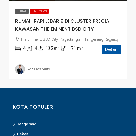
DIJUAL
JUAL CEPAT
RUMAH RAPI LEBAR 9 DI CLUSTER PRECIA
KAWASAN THE EMINENT BSD CITY
The Eminent, BSD City, Pagedangan, Tangerang Regency
4
4
135
 m²
171
m²
Detail
Yoz Prosperity
KOTA POPULER
Tangerang
Bekasi