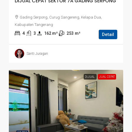
DIJUAL CEPAT SEKTOR 7A GADING SERPONG
Gading Serpong, Curug Sangereng, Kelapa Dua,
Kabupaten Tangerang
4
3
162
 m²
253
m²
Detail
Santi Juragan
DIJUAL
JUAL CEPAT