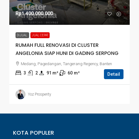
Rp1.400.000.000
DIJUAL
JUAL CEPAT
RUMAH FULL RENOVASI DI CLUSTER
ANGELONIA SIAP HUNI DI GADING SERPONG
Medang, Pagedangan, Tangerang Regency, Banten
3
2
91
 m²
60
m²
Detail
Yoz Prosperity
KOTA POPULER