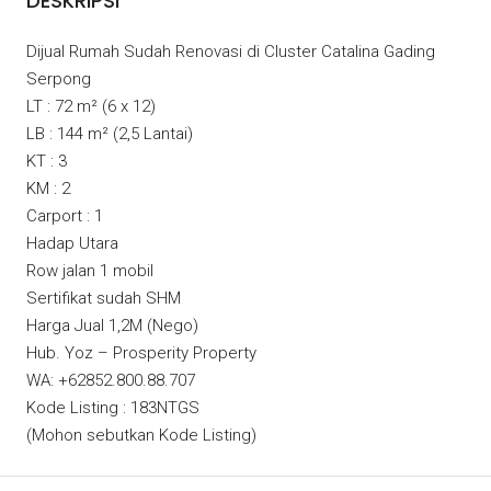
DESKRIPSI
Dijual Rumah Sudah Renovasi di Cluster Catalina Gading
Serpong
LT : 72 m² (6 x 12)
LB : 144 m² (2,5 Lantai)
KT : 3
KM : 2
Carport : 1
Hadap Utara
Row jalan 1 mobil
Sertifikat sudah SHM
Harga Jual 1,2M (Nego)
Hub. Yoz – Prosperity Property
WA: +62852.800.88.707
Kode Listing : 183NTGS
(Mohon sebutkan Kode Listing)