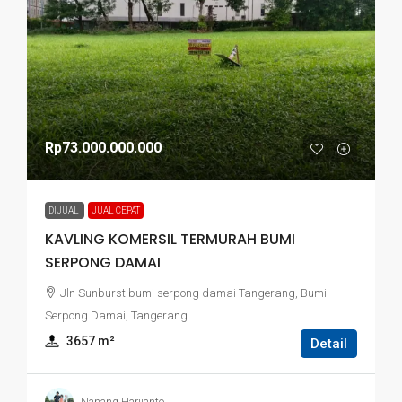
Rp73.000.000.000
DIJUAL
JUAL CEPAT
KAVLING KOMERSIL TERMURAH BUMI
SERPONG DAMAI
Jln Sunburst bumi serpong damai Tangerang, Bumi
Serpong Damai, Tangerang
3657
 m²
Detail
Nanang Harijanto