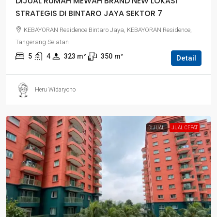
DIJUAL RUMAH MEWAH BRAND NEW LOKASI
STRATEGIS DI BINTARO JAYA SEKTOR 7
KEBAYORAN Residence Bintaro Jaya, KEBAYORAN Residence,
Tangerang Selatan
5
4
323
 m²
350
m²
Detail
Heru Widaryono
DIJUAL
JUAL CEPAT