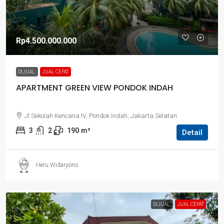
Rp4.500.000.000
DIJUAL
JUAL CEPAT
APARTMENT GREEN VIEW PONDOK INDAH
Jl Sekolah Kencana IV, Pondok Indah, Jakarta Selatan
3
2
190
m²
Detail
Heru Widaryono
DIJUAL
JUAL CEPAT