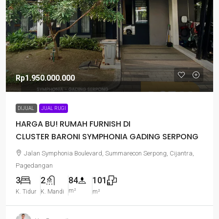
Rp1.950.000.000
DIJUAL
JUAL RUGI
HARGA BU! RUMAH FURNISH DI
CLUSTER BARONI SYMPHONIA GADING SERPONG
Jalan Symphonia Boulevard, Summarecon Serpong, Cijantra,
Pagedangan
3
2
84
101
m²
K. Tidur
K. Mandi
m²