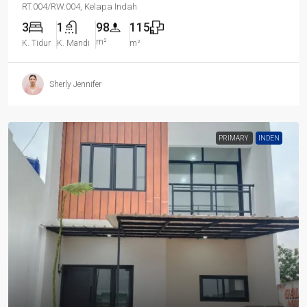
RT.004/RW.004, Kelapa Indah
3
1
98
115
m²
K. Tidur
K. Mandi
m²
Sherly Jennifer
PRIMARY
INDEN