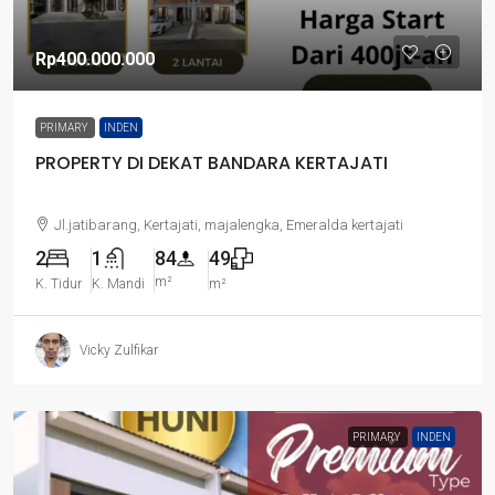
Rp400.000.000
PRIMARY
INDEN
PROPERTY DI DEKAT BANDARA KERTAJATI
Jl.jatibarang, Kertajati, majalengka, Emeralda kertajati
2
1
84
49
m²
K. Tidur
K. Mandi
m²
Vicky Zulfikar
PRIMARY
INDEN