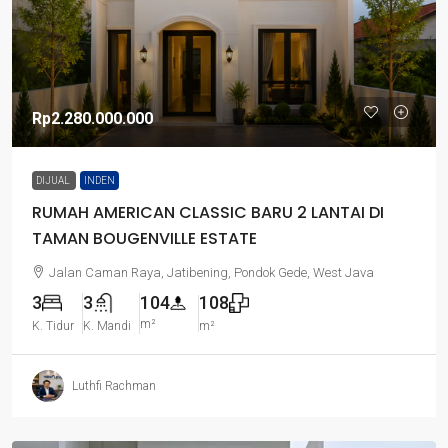
Rp2.280.000.000
DIJUAL
INDEN
RUMAH AMERICAN CLASSIC BARU 2 LANTAI DI
TAMAN BOUGENVILLE ESTATE
Jalan Caman Raya, Jatibening, Pondok Gede, West Java
3
3
104
108
m²
K. Tidur
K. Mandi
m²
Luthfi Rachman