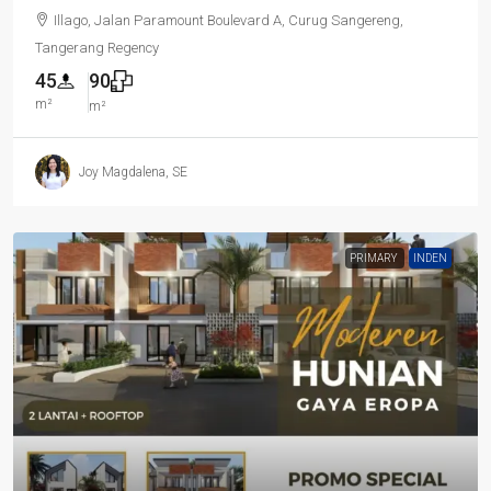
Illago, Jalan Paramount Boulevard A, Curug Sangereng,
Tangerang Regency
45
90
m²
m²
Joy Magdalena, SE
PRIMARY
INDEN