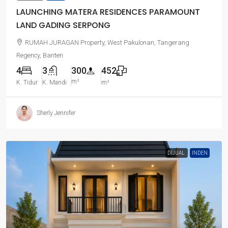
LAUNCHING MATERA RESIDENCES PARAMOUNT
LAND GADING SERPONG
RUMAH JURAGAN Property, West Pakulonan, Tangerang
Regency, Banten
4
3
300
452
m²
K. Tidur
K. Mandi
m²
Sherly Jennifer
DIJUAL
INDEN