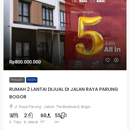
Rp800.000.000
PRIMARY
INDEN
RUMAH 2 LANTAI DIJUAL DI JALAN RAYA PARUNG
BOGOR
Jl. Raya Parung - Jabon, The Boulevard, Bogor
3
2
60
55
m²
K. Tidur
K. Mandi
m²