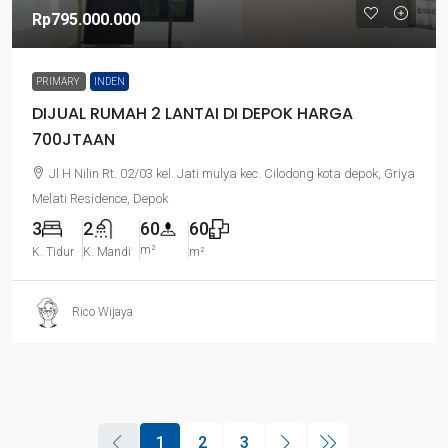
Rp795.000.000
PRIMARY
INDEN
DIJUAL RUMAH 2 LANTAI DI DEPOK HARGA
700JTAAN
Jl H Nilin Rt. 02/03 kel. Jati mulya kec. Cilodong kota depok, Griya
Melati Residence, Depok
3
2
60
60
m²
K. Tidur
K. Mandi
m²
Rico Wijaya
1
2
3