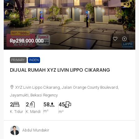
Rp298.000.000
PRIMARY
INDEN
DIJUAL RUMAH XYZ LIVIN LIPPO CIKARANG
XYZ Livin Lippo Cikarang, Jalan Orange County Boulevard,
Jayamukti, Bekasi Regency
2
2
58
45
m²
K. Tidur
K. Mandi
m²
Abdul Mundakir