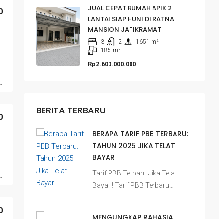
JUAL CEPAT RUMAH APIK 2
0
LANTAI SIAP HUNI DI RATNA
MANSION JATIKRAMAT
3
2
1651
 m²
185
m²
Rp2.600.000.000
m
BERITA TERBARU
0
BERAPA TARIF PBB TERBARU:
TAHUN 2025 JIKA TELAT
BAYAR
Tarif PBB Terbaru Jika Telat
n
Bayar ! Tarif PBB Terbaru…
0
MENGUNGKAP RAHASIA