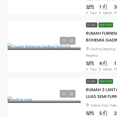
2
1
3
m
K. Tidur
K. Mandi
DIJUAL
SIAP HUNI
RUMAH FURNISH
Rp780.000.000
BOHEMIA GADI
Gading Serpong,
RUMAH 2 LANTAI DEKAT AEO
Regency
CASHBACK
5
4
1
m
Jl. Orange county boulevard Lippo 
K. Tidur
K. Mandi
Cendana spark, Bekasi
DIJUAL
SIAP HUNI
2
2
60
 m²
55
m²
RUMAH 3 LANTA
LUAS SEMI FUR
Sutera Onyx, Pak
5
5
2