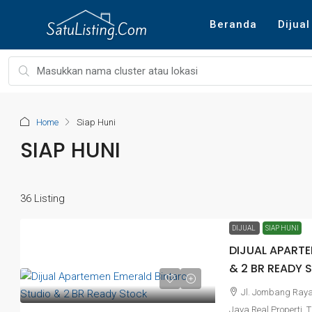
Beranda
Dijual
Home
Siap Huni
SIAP HUNI
36 Listing
DIJUAL
SIAP HUNI
DIJUAL APART
& 2 BR READY
Jl. Jombang Raya 
Jaya Real Properti, 