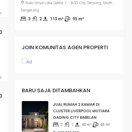
Ruko Griya Loka Sektor 1-`, BSD City, Serpong, South
Tangerang
m
3
2
113
 m²
95
m²
K
0
JOIN KOMUNITAS AGEN PROPERTI
ty
BARU SAJA DITAMBAHKAN
0
JUAL RUMAH 2 KAMAR DI
CLUSTER LIVERPOOL MUTIARA
GADING CITY BABELAN
2
1
60
 m²
65
m²