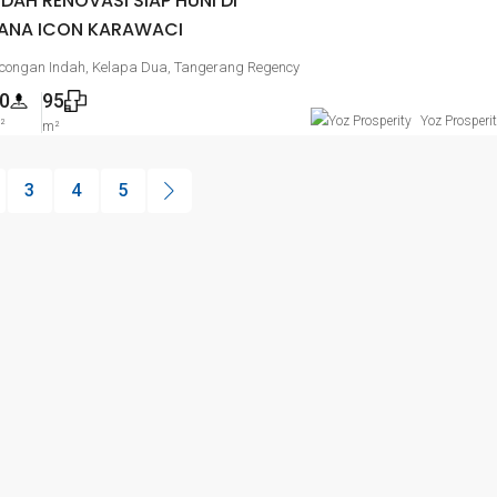
DAH RENOVASI SIAP HUNI DI
ANA ICON KARAWACI
encongan Indah, Kelapa Dua, Tangerang Regency
0
95
Yoz Prosperi
²
m²
3
4
5