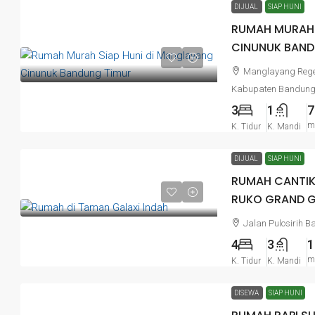
DIJUAL
SIAP HUNI
RUMAH MURAH 
CINUNUK BAND
Manglayang Regen
Kabupaten Bandun
3
1
7
m
K. Tidur
K. Mandi
DIJUAL
SIAP HUNI
RUMAH CANTIK
RUKO GRAND GA
Jalan Pulosirih B
4
3
1
m
K. Tidur
K. Mandi
DISEWA
SIAP HUNI