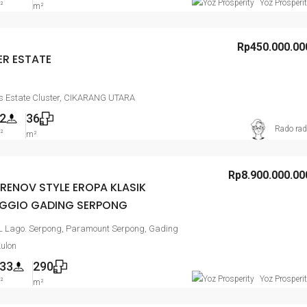
Yoz Prosperi
²
m²
Rp450.000.00
ER ESTATE
as Estate Cluster, CIKARANG UTARA
2
36
Rado ra
²
m²
Rp8.900.000.00
RENOV STYLE EROPA KLASIK
GGIO GADING SERPONG
IL Lago. Serpong, Paramount Serpong, Gading
ulon
33
290
Yoz Prosperi
²
m²