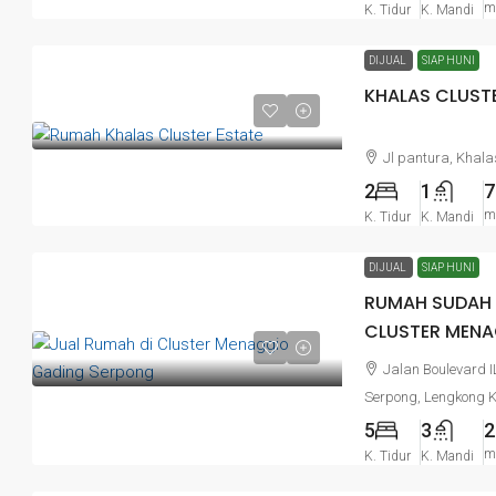
m
K. Tidur
K. Mandi
DIJUAL
SIAP HUNI
KHALAS CLUST
Jl pantura, Khal
2
1
7
m
K. Tidur
K. Mandi
DIJUAL
SIAP HUNI
RUMAH SUDAH 
CLUSTER MENA
Jalan Boulevard 
Serpong, Lengkong K
5
3
2
m
K. Tidur
K. Mandi