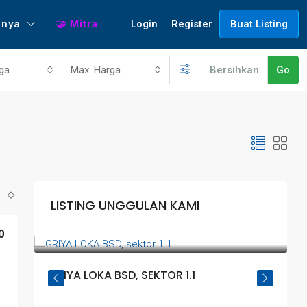
Login
Register
nnya
🤝 Mitra
Buat Listing
rga
Max. Harga
Bersihkan
Go
LISTING UNGGULAN KAMI
Rp1.500.000.000
0
R
LATI
GRIYA LOKA BSD, SEKTOR 1.1