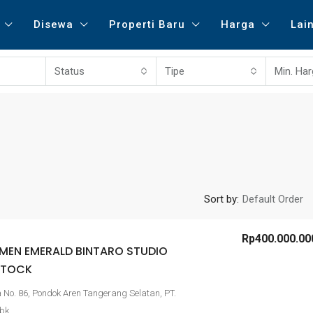
Disewa
Properti Baru
Harga
Lai
Status
Tipe
Min. Ha
Sort by:
Default Order
Rp5.500.000.000
Rp400.000.00
EMEN EMERALD BINTARO STUDIO
 STOCK
DIJUAL KLINIK DI PERUMAHAN VILLA ME
No. 86, Pondok Aren Tangerang Selatan, PT.
MAS TANGERANG
Tbk