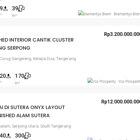
Jalan Villa Melati Mas Raya, Vila Melati Mas,
9
39
Lengkong Karya, Serpong Utara
Bramantyo Bra
²
m²
10
5
350
 m²
600
m²
Rp3.200.000.00
ED INTERIOR CANTIK CLUSTER
NG SERPONG
 Curug Sangereng, Kelapa Dua, Tangerang
N MALL DAPAT
20
170
Yoz Prosperi
²
Cikarang Bekasi,
m²
Rp12.000.000.00
I DI SUTERA ONYX LAYOUT
NISHED ALAM SUTERA
ualam, Serpong Utara, South Tangerang
40
300