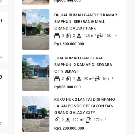
Rp999.999.999
ty
DIJUAL RUMAH CANTIK 3 KAMAR
0
SIAPHUNI SEBERANG MALL
GRAND GALAXY PARK
3
2
120
 m²
150
m²
Rp1.600.000.000
do
JUAL RUMAH CANTIK RAPI
SIAPHUNI 2 KAMAR DI SEGARA
CITY BEKASI
0
2
1
90
 m²
64
m²
Rp535.000.000
RUKO HUK 2 LANTAI DISIMPANG
JALAN PONDOK PEKAYON DAN
GRAND GALAXY CITY
2
122
 m²
172
m²
ty
Rp3.200.000.000