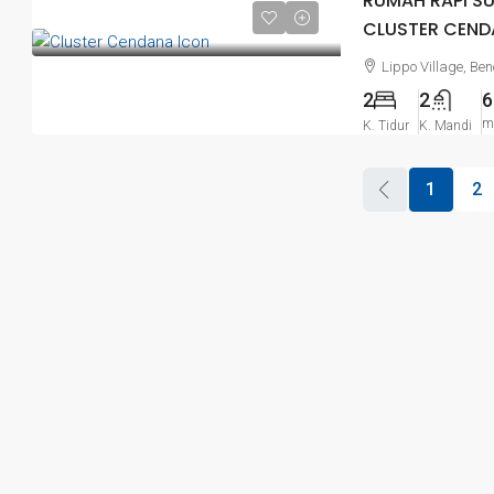
RUMAH RAPI SU
CLUSTER CEND
Lippo Village, B
2
2
6
m
K. Tidur
K. Mandi
1
2