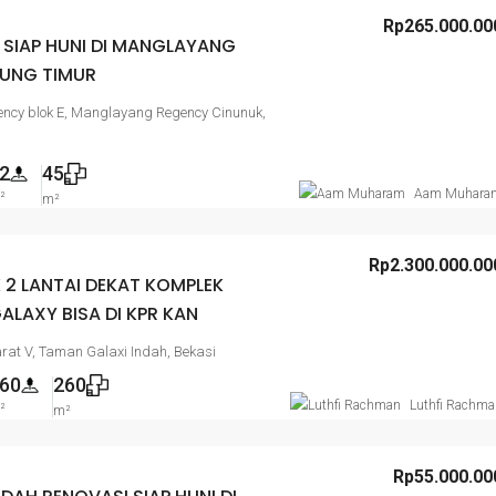
Rp265.000.00
SIAP HUNI DI MANGLAYANG
UNG TIMUR
cy blok E, Manglayang Regency Cinunuk,
g
2
45
Aam Muhara
²
m²
Rp2.300.000.00
 2 LANTAI DEKAT KOMPLEK
LAXY BISA DI KPR KAN
arat V, Taman Galaxi Indah, Bekasi
60
260
Luthfi Rachma
²
m²
Rp55.000.00